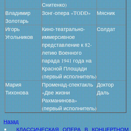
Снитенко)
Владимир
Зонг-опера «TODD»
Мясник
Золотарь
Игорь
Кино-театрально-
Солдат
Угольников
иммерсивное
представление к 82-
летию Военного
парада 1941 года на
Красной Площади
(первый исполнитель)
Мария
Променад-спектакль
Доктор
Тихонова
«Две жизни
Даль
Рахманинова»
(первый исполнитель)
Назад
КЛАССИЧЕСКАЯ ОПЕРА В КОНЦЕРТНОМ