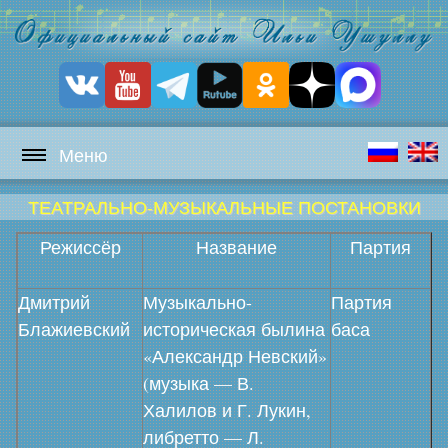
Меню
ТЕАТРАЛЬНО-МУЗЫКАЛЬНЫЕ ПОСТАНОВКИ
Режиссёр
Название
Партия
Дмитрий
Музыкально-
Партия
Блажиевский
историческая былина
баса
«Александр Невский»
(музыка — В.
Халилов и Г. Лукин,
либретто — Л.