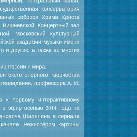
амерный, Театральный залы),
сударственная консерватория
ковных соборов Храма Христа
ы Вишневской, Концертный зал
ой, Московский культурный
йской академии музыки имени
 и других, а также во многих
иц России и мира.
онтексте оперного творчества
ствоведения, профессора А. И.
а к первому интерактивному
о в эфир осенью 2014 года на
вановича Шаляпина в сериале
 канале. Режиссёром картины