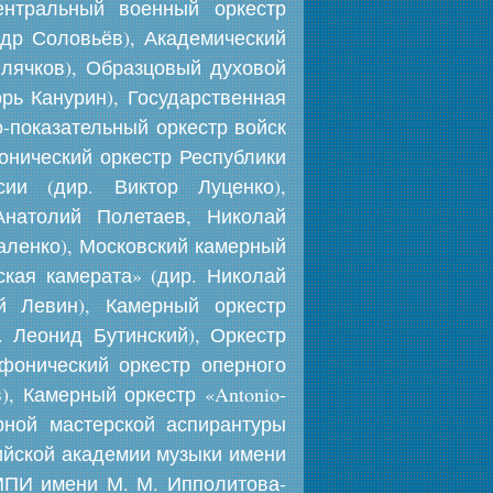
ентральный военный оркестр
ндр Соловьёв), Академический
Шлячков), Образцовый духовой
рь Канурин), Государственная
-показательный оркестр войск
онический оркестр Республики
ии (дир. Виктор Луценко),
Анатолий Полетаев, Николай
аленко), Московский камерный
ская камерата» (дир. Николай
й Левин), Камерный оркестр
 Леонид Бутинский), Оркестр
фонический оркестр оперного
, Камерный оркестр «Antonio-
ерной мастерской аспирантуры
ийской академии музыки имени
МПИ имени М. М. Ипполитова-