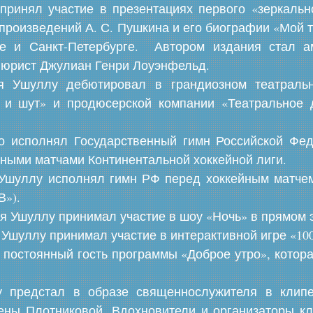
принял участие в презентациях первого «зеркальн
 произведений А. С. Пушкина и его биографии «Мой 
 и Санкт-Петербурге. Автором издания стал ам
и юрист Джулиан Генри Лоуэнфельд.
я Ушуллу дебютировал в грандиозном театральн
 и шут» и продюсерской компании «Театральное
о исполнял Государственный гимн Российской Фе
йными матчами Континентальной хоккейной лиги.
 Ушуллу исполнял гимн РФ перед хоккейным матче
В»).
я Ушуллу принимал участие в шоу «Ночь» в прямом э
я Ушуллу принимал участие в интерактивной игре «100 
 постоянный гость программы «Доброе утро», котор
 предстал в образе священнослужителя в клипе
ены Плотниковой. Вдохновители и организаторы кл