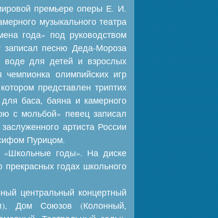
мировой премьере оперы Е. И.
Камерного музыкального театра
мена года» под руководством
у записал песню Деда-Мороза
а воде для детей и взрослых
я чемпионка олимпийских игр
 котором представлен триптих
 для баса, баяна и камерного
ою с мольбой» певец записал
 заслуженного артиста России
осифом Пурицом.
 «Школьные годы». На диске
о прекрасных годах школьного
нный центральный концертный
л), Дом Союзов (Колонный,