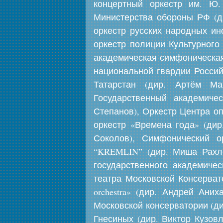
концертный оркестр им. Ю.
Министерства обороны РФ (ди
оркестр русских народных ин
оркестр полиции Культурного
академическая симфоническая
национальной гвардии Россий
Татарстан (дир. Артём Ма
Государственный академиче
Степанов), Оркестр Центра о
оркестр «Времена года» (дир
Соколов), Симфонический о
“KREMLIN” (дир. Миша Рахле
государственного академиче
театра Московской Консерват
orchestra» (дир. Андрей Ани
Московской консерватории (д
Гнесиных (дир. Виктор Кузо