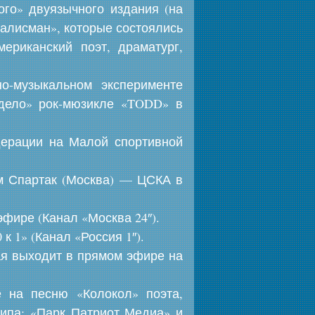
ого» двуязычного издания (на
талисман», которые состоялись
ериканский поэт, драматург,
о-музыкальном эксперименте
 дело» рок-мюзикле «TODD» в
дерации на Малой спортивной
м Спартак (Москва) — ЦСКА в
фире (Канал «Москва 24″).
к 1» (Канал «Россия 1″).
ая выходит в прямом эфире на
 на песню «Колокол» поэта,
ипа: «Парк Патриот Медиа» и