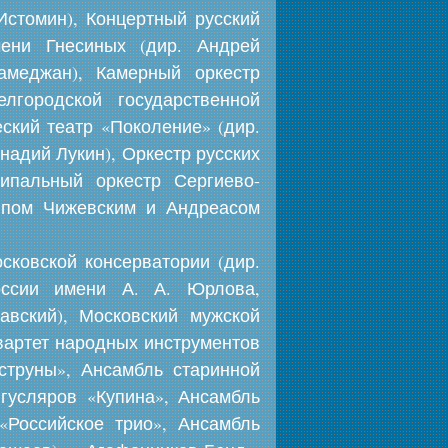
Истомин), Концертный русский
мени Гнесиных (дир. Андрей
амеджан), Камерный оркестр
лгородской государственной
ский театр «Поколение» (дир.
надий Лукин), Оркестр русских
ипальный оркестр Сергиево-
иппом Чижевским и Андреасом
сковской консерватории (дир.
оссии имени А. А. Юрлова,
авский), Московский мужской
вартет народных инструментов
струны», Ансамбль старинной
 гусляров «Купина», Ансамбль
 «Российское трио», Ансамбль