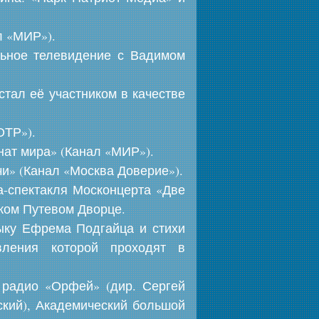
л «МИР»).
льное телевидение с Вадимом
стал её участником в качестве
ОТР»).
нат мира» (Канал «МИР»).
чи» (Канал «Москва Доверие»).
а-спектакля Москонцерта «Две
ком Путевом Дворце.
ыку Ефрема Подгайца и стихи
вления которой проходят в
 радио «Орфей» (дир. Сергей
ский), Академический большой