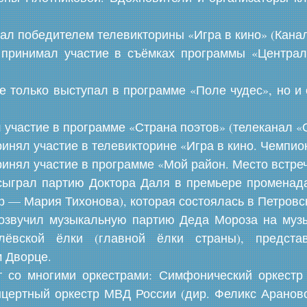
тал победителем телевикторины «Игра в кино» (Кана
 принимал участие в съёмках программы «Центра
е только выступал в программе «Поле чудес», но и 
 участие в программе «Страна поэтов» (телеканал «
ринял участие в телевикторине «Игра в кино. Чемпио
ринял участие в программе «Мой район. Место встре
сыграл партию Доктора Даля в премьере променад
р — Мария Тихонова), которая состоялась в Петровс
 озвучил музыкальную партию Деда Мороза на муз
ёвской ёлки (главной ёлки страны), предста
 Дворце.
т со многими оркестрами: Симфонический оркестр
цертный оркестр МВД России (дир. Феликс Аранов