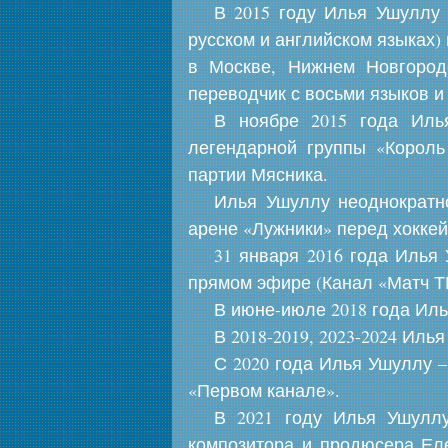
В 2015 году Илья Ушуллу 
русском и английском языках)
в Москве, Нижнем Новгороде
переводчик с восьми языков 
В ноябре 2015 года Иль
легендарной группы «Король
партии Мясника.
Илья Ушуллу неоднократн
арене «Лужники» перед хокке
31 января 2016 года Илья
прямом эфире (Канал «Матч Т
В июне-июле 2018 года Иль
В 2018-2019, 2023-2024 Иль
С 2020 года Илья Ушуллу –
«Первом канале».
В 2021 году Илья Ушуллу
композитора и продюсера Ел