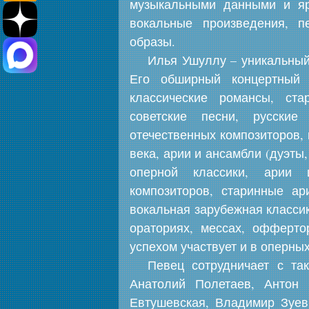
музыкальными данными и яр
вокальные произведения, п
образы.
Илья Ушуллу – уникальный
Его обширный концертный 
классические романсы, ста
советские песни, русски
отечественных композиторов,
века, арии и ансамбли (дуэты,
оперной классики, арии 
композиторов, старинные ар
вокальная зарубежная классик
ораториях, мессах, офферто
успехом участвует и в оперны
Певец сотрудничает с та
Анатолий Полетаев, Антон 
Евтушевская, Владимир Зуев