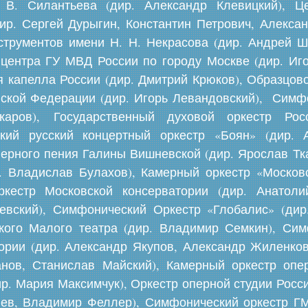
 В. Силантьева (дир. Александр Клевицкий), Ц
р. Сергей Дурыгин, Константин Петрович, Алекса
струментов имени Н. Н. Некрасова (дир. Андрей 
 центра ГУ МВД России по городу Москве (дир. Иго
 капелла России (дир. Дмитрий Крюков), Образцово
ской Федерации (дир. Игорь Левандовский), Симф
каров), Государственный духовой оркестр Росс
ский русский концертный оркестр «Боян» (дир. 
перного пения Галины Вишневской (дир. Ярослав Тк
. Владислав Булахов), Камерный оркестр «Москов
ркестр Московской консерватории (дир. Анатоли
вский), Симфонический Оркестр «Глобалис» (дир.
ского Малого театра (дир. Владимир Семкин), Сим
ории (дир. Александр Якупов, Александр Жиленков)
ханов, Станислав Майский), Камерный оркестр оп
ир. Мария Максимчук), Оркестр оперной студии Росс
влев, Владимир Феллер), Симфонический оркестр Г