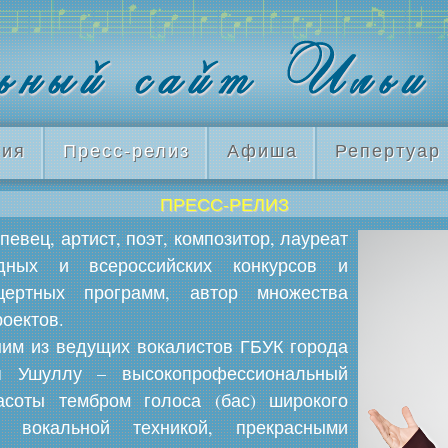
ия
Пресс-релиз
Афиша
Репертуар
ПРЕСС-РЕЛИЗ
евец, артист, поэт, композитор, лауреат
одных и всероссийских конкурсов и
цертных программ, автор множества
роектов.
им из ведущих вокалистов ГБУК города
я Ушуллу – высокопрофессиональный
асоты тембром голоса (бас) широкого
 вокальной техникой, прекрасными