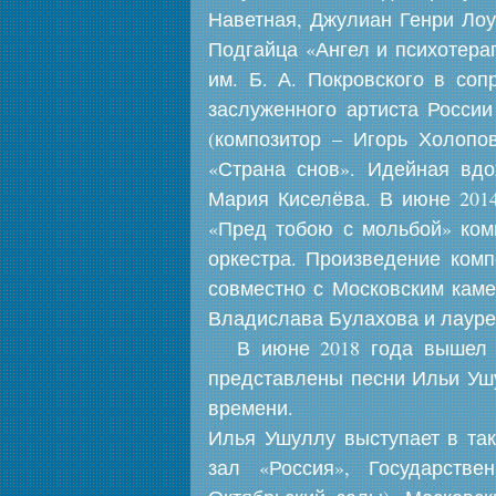
Наветная, Джулиан Генри Лоу
Подгайца «Ангел и психотерап
им. Б. А. Покровского в со
заслуженного артиста Росси
(композитор – Игорь Холопо
«Страна снов». Идейная вдо
Мария Киселёва. В июне 2014
«Пред тобою с мольбой» комп
оркестра. Произведение ком
совместно с Московским каме
Владислава Булахова и лауре
В июне 2018 года вышел 
представлены песни Ильи Ушу
времени.
Илья Ушуллу выступает в та
зал «Россия», Государств