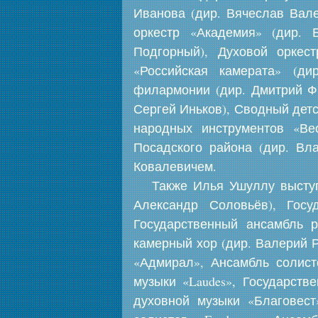
Иванова (дир. Вячеслав Вале
оркестр «Академия» (дир. 
Подгорный), Духовой оркес
«Российская камерата» (ди
филармонии (дир. Дмитрий Фи
Сергей Иньков), Сводный детс
народных инструментов «Ве
Посадского района (дир. Вл
Ковалевичем.
Также Илья Ушуллу выступ
Александр Соловьёв), Гос
Государственный ансамбль р
камерный хор (дир. Валерий 
«Адмирал», Ансамбль солист
музыки «Laudes», Государств
духовной музыки «Благовест»