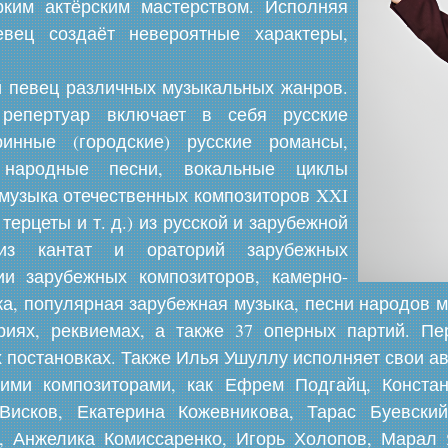
ким актёрским мастерством. Исполняя
евец создаёт невероятные характеры,
 певец различных музыкальных жанров.
репертуар включает в себя русские
ринные (городские) русские романсы,
е народные песни, вокальные циклы
 музыка отечественных композиторов XXI
 терцеты и т. д.) из русской и зарубежной
из кантат и ораторий зарубежных
ии зарубежных композиторов, камерно-
а, популярная зарубежная музыка, песни народов ми
риях, реквиемах, а также 37 оперных партий. П
х постановках. Также Илья Ушуллу исполняет свои а
кими композиторами, как Ефрем Подгайц, Конста
Висков, Екатерина Кожевникова, Тарас Буевски
, Анжелика Комиссаренко, Игорь Холопов, Марал