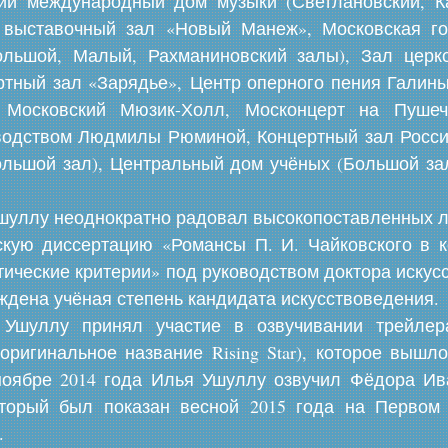
кий международный дом музыки (Светлановский, К
 выставочный зал «Новый Манеж», Московская го
ольшой, Малый, Рахманиновский залы), Зал цер
ртный зал «Зарядье», Центр оперного пения Галин
 Московский Мюзик-Холл, Москонцерт на Пушечн
водством Людмилы Рюминой, Концертный зал Росси
ольшой зал), Центральный дом учёных (Большой зал)
шуллу неоднократно радовал высокопоставленных л
скую диссертацию «Романсы П. И. Чайковского в к
ические критерии» под руководством доктора искус
ждена учёная степень кандидата искусствоведения.
Ушуллу принял участие в озвучивании трейлер
оригинальное название Rising Star), которое вышл
 ноябре 2014 года Илья Ушуллу озвучил Фёдора И
торый был показан весной 2015 года на Первом
.