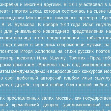
энфельд и многими другими. В 2011 участвовал в 
евт» (партия Беса), которая состоялась на сцене 
провождении Московского камерного оркестра «Вре
и В. И. Булахова. В ноябре 2013 года Илья Ушулл
в) для уникального новогоднего представления н
хновительница этого представления – трёхкратна
 года вышел в свет диск современной музыки, на
озитора Игоря Холопова на стихи русских поэтов
позитор посвятил Илье Ушуллу. Триптих «Пред тоб
рным оркестром «Времена года» под руководством
атом международных и всероссийских конкурсов И
в свет дебютный авторский альбом Ильи Ушуллу
ллу о дружбе, первой любви, безответной любви, 
ких прославленных залах Москвы, как Государстве
енный кремлёвский дворец (дипломатический за