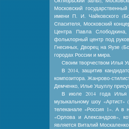
Октябрьский залы), Московс
Московский государственный
имени П. И. Чайковского (Б
Спасителя, Московский конце
Центра Павла Слободкина,
фольклорный центр под руко
Гнесиных, Дворец на Яузе (Б
городах России и мира.
Своим творчеством Илья У
В 2014, защитив кандидат
композитора. Жанрово-стилист
Демченко, Илье Ушуллу прису
В июле 2014 года Илья 
музыкальному шоу «Артист» (
телеканале «Россия 1». А в
«Орлова и Александров», ко
является Виталий Москаленко