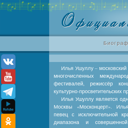
Биограф
Илья Ушуллу – московский п
многочисленных междунар
фестивалей, режиссёр кон
культурно-просветительских п
Илья Ушуллу является одн
Москвы «Москонцерт». Иль
певец с исключительной кр
диапазона и совершенной