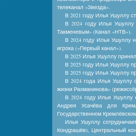
телеканал «Звезда».
В 2021 году Илья Ушуллу с
В 2024 году Илья Ушуллу
Такменевым» (Канал «НТВ»).
В 2024 году Илья Ушуллу н
игрока («Первый канал»).
В 2025 Илья Ушуллу принял
В 2025 году Илья Ушуллу п
В 2025 году Илья Ушуллу п
В 2024 года Илья Ушуллу 
жизни Рахманинова» (режиссё
В 2024 году Илья Ушуллу
Андрея Усачёва для Кремл
Государственном Кремлёвском
Илья Ушуллу сотрудничае
Кондрашёв), Центральный кон