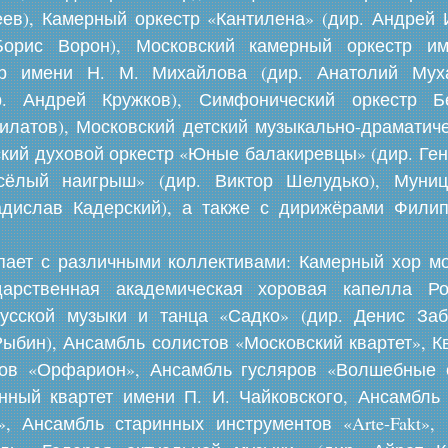
ев), Камерный оркестр «Кантилена» (дир. Андрей 
Борис Ворон), Московский камерный оркестр и
тр имени Н. М. Михайлова (дир. Анатолий Мух
р. Андрей Кружков), Симфонический оркестр Бе
латов), Московский детский музыкально-драматиче
кий духовой оркестр «Юные балакиревцы» (дир. Ген
сёлый наигрыш» (дир. Виктор Шелудько), Муниц
адислав Кадерский), а также с дирижёрами Фил
ает с различными коллективами: Камерный хор мо
ударственная академическая хоровая капелла Р
усской музыки и танца «Садко» (дир. Денис Заб
Рыбин), Ансамбль солистов «Московский квартет», К
ов «Орфарион», Ансамбль гусляров «Волшебные 
енный квартет имени П. И. Чайковского, Ансамбль
, Ансамбль старинных инструментов «Arte-Fakt»,